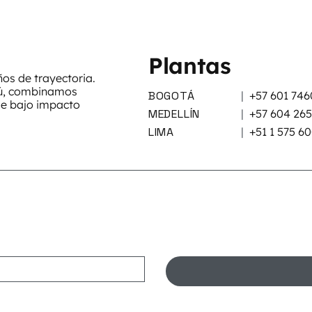
Plantas
s de trayectoria.
rú, combinamos
BOGOTÁ
|
+57 601 746
de bajo impacto
MEDELLÍN
|
+57 604 26
LIMA
|
+51 1 575 6