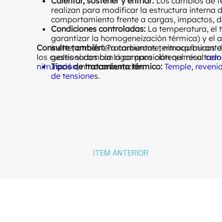
Calentar, sostener y enfriar:
Los cambios de te
realizan para modificar la estructura interna d
comportamiento frente a cargas, impactos, d
Condiciones controladas:
La temperatura, el 
garantizar la homogeneización térmica) y el a
Consulte también:
inerte, atmósfera carburante, nitrocarburante,
Tratamientos termoquímicos de
los cuales si cambia la composición química:
gestionados con rigor para obtener resultados
cem
nitruración
Tipos de tratamiento térmico:
, nitrocarburación.
Temple
,
reveni
de tensione
s.
ITEM ANTERIOR