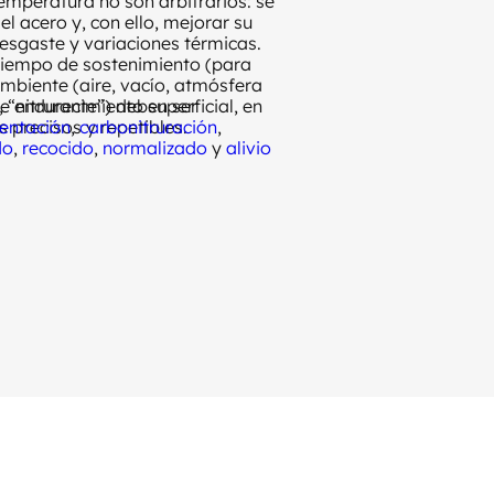
mperatura no son arbitrarios: se
el acero y, con ello, mejorar su
esgaste y variaciones térmicas.
tiempo de sostenimiento (para
mbiente (aire, vacío, atmósfera
 “nitrurante”) deben ser
 endurecimiento superficial, en
 precisos y repetibles.
entación
,
carbonitruración
,
do
,
recocido
,
normalizado
y
alivio