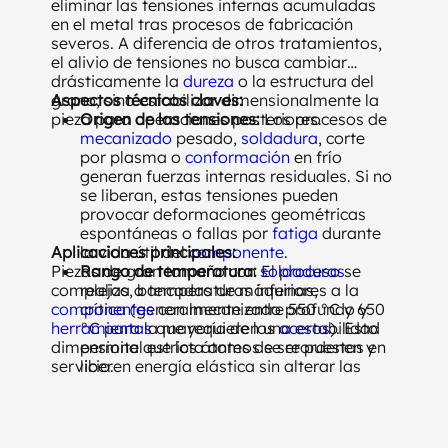
eliminar las tensiones internas acumuladas
en el metal tras procesos de fabricación
severos. A diferencia de otros tratamientos,
el alivio de tensiones no busca cambiar
drásticamente la
dureza
o la estructura del
grano, sino estabilizar dimensionalmente la
Aspectos técnicos claves:
pieza para operaciones posteriores.
Origen de las tensiones:
Los procesos de
mecanizado
pesado,
soldadura
, corte
por plasma o
conformación
en frío
generan fuerzas internas residuales. Si no
se liberan, estas tensiones pueden
provocar deformaciones geométricas
espontáneas o fallas por
fatiga
durante
Aplicaciones principales:
la vida útil del
componente
.
Piezas de gran tamaño con
Rango de temperatura:
soldaduras
El proceso se
complejas, bancadas de máquinas,
realiza a temperaturas inferiores a la
componentes
crítica (generalmente entre 550 °C y 650
con mecanizado profundo y
herramientas
°C para la mayoría de los
que requieren una estabilidad
aceros
). Esto
dimensional estricta antes de ser puestas en
permite que los átomos se reordenen y
servicio.
liberen energía elástica sin alterar las
propiedades mecánicas
obtenidas
previamente.
Sostenimiento y enfriamiento:
Requiere
un tiempo de sostenimiento uniforme