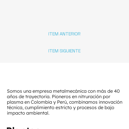
seguido de un enfriamiento lento y
controlado. Un enfriamiento brusco en
esta etapa sería contraproducente, ya
que introduciría nuevas tensiones
térmicas.
Estabilidad dimensional:
Es el beneficio
ITEM ANTERIOR
técnico más valorado. Realizar un alivio
de tensiones antes del
mecanizado
final
de precisión asegura que las tolerancias
ITEM SIGUIENTE
de la pieza se mantengan estables,
evitando rechazos por distorsión.
Somos una empresa metalmecánica con más de 40
años de trayectoria. Pioneros en nitruración por
plasma en Colombia y Perú, combinamos innovación
técnica, cumplimiento estricto y procesos de bajo
impacto ambiental.