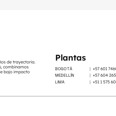
Plantas
s de trayectoria.
rú, combinamos
BOGOTÁ
|
+57 601 746
de bajo impacto
MEDELLÍN
|
+57 604 26
LIMA
|
+51 1 575 6