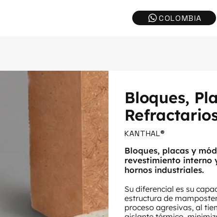
Bloques, Pl
Refractario
KANTHAL®
Bloques, placas y módu
revestimiento interno 
hornos industriales.
Su diferencial es su ca
estructura de mamposter
proceso agresivas, al ti
aislante térmico, minimi