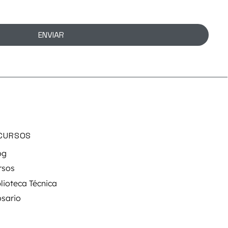
ENVIAR
CURSOS
og
rsos
lioteca Técnica
osario