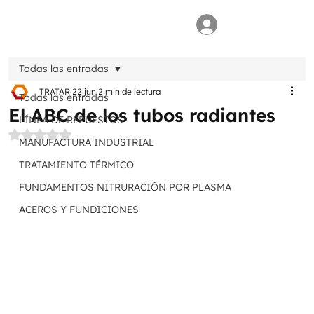
Todas las entradas
TRATAR
22 jun
2 min de lectura
Todas las entradas
El ABC de los tubos radiantes
LÍNEA DE REPUESTOS
Obtuvo NaN de 5 estrellas.
MANUFACTURA INDUSTRIAL
TRATAMIENTO TÉRMICO
FUNDAMENTOS NITRURACIÓN POR PLASMA
ACEROS Y FUNDICIONES