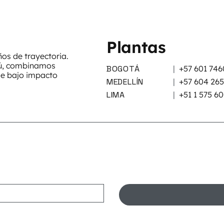
Plantas
s de trayectoria.
rú, combinamos
BOGOTÁ
|
+57 601 746
de bajo impacto
MEDELLÍN
|
+57 604 26
LIMA
|
+51 1 575 6