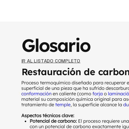
Glosario
IR AL LISTADO COMPLETO
Restauración de carbo
Proceso termoquímico diseñado para recuperar e
superficial de una pieza que ha sufrido descarbu
conformación
en caliente (como
forja
o
laminaci
material su composición química original para as
tratamiento de
temple
, la superficie alcance la
du
Aspectos técnicos clave:
Potencial de carbono:
El proceso requiere una
con un potencial de carbono exactamente igual