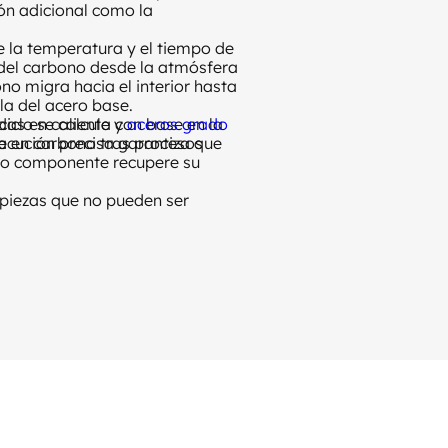
ión adicional como la
e la temperatura y el tiempo de
a del carbono desde la atmósfera
ono migra hacia el interior hasta
 la del acero base.
das en caliente y
ciclo se calcula con base en la
aceros grado
ecución precisa garantiza que
a en carbono tras procesos
a o componente recupere su
piezas que no pueden ser
 la superficie de la pieza
metiendo su
resistencia al