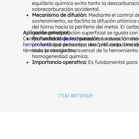
equilibrio químico evita tanto la descarburac
sobrecarburación accidental.
Mecanismo de difusión:
Mediante el control d
sostenimiento, se facilita la difusión atómic
del horno hacia la periferia del metal. El carb
Aplicación principal:
que la concentración superficial se iguala con
Componentes
Profundidad de restauración:
forjados
, piezas con roscas lamina
La duración del 
herramienta
profundidad de la capa descarburada. Una ej
que presentan una ‘piel’ empobrecid
térmicos prolongados.
toda la sección transversal de la herramient
homogeneidad química.
Importancia operativa:
Es fundamental para 
mecanizadas
tras la
forja
. Sin la restauración,
permanecería blanda tras el
temple
, compro
desgaste
y su vida útil.
ITEM ANTERIOR