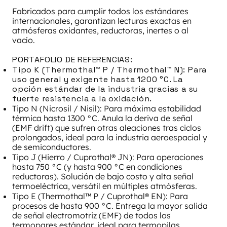
Fabricados para cumplir todos los estándares
internacionales, garantizan lecturas exactas en
atmósferas oxidantes, reductoras, inertes o al
vacío.
PORTAFOLIO DE REFERENCIAS:
Tipo K (Thermothal™ P / Thermothal™ N): Para
uso general y exigente hasta 1200 °C. La
opción estándar de la industria gracias a su
fuerte resistencia a la oxidación.
Tipo N (Nicrosil / Nisil): Para máxima estabilidad
térmica hasta 1300 °C. Anula la deriva de señal
(EMF drift) que sufren otras aleaciones tras ciclos
prolongados, ideal para la industria aeroespacial y
de semiconductores.
Tipo J (Hierro / Cuprothal® JN): Para operaciones
hasta 750 °C (y hasta 900 °C en condiciones
reductoras). Solución de bajo costo y alta señal
termoeléctrica, versátil en múltiples atmósferas.
Tipo E (Thermothal™ P / Cuprothal® EN): Para
procesos de hasta 900 °C. Entrega la mayor salida
de señal electromotriz (EMF) de todos los
termopares estándar, ideal para termopilas.