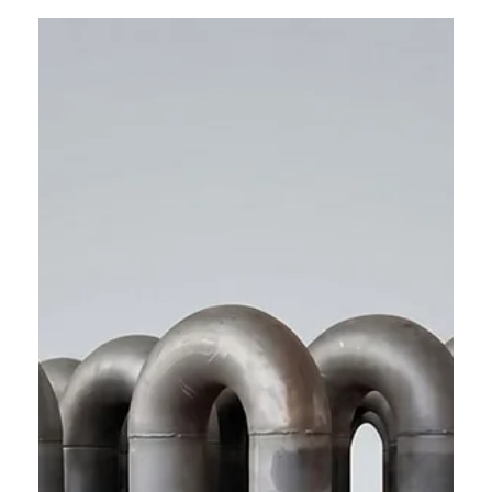
flujo eléctrico. Le explicamos cuándo sí y cuándo no.