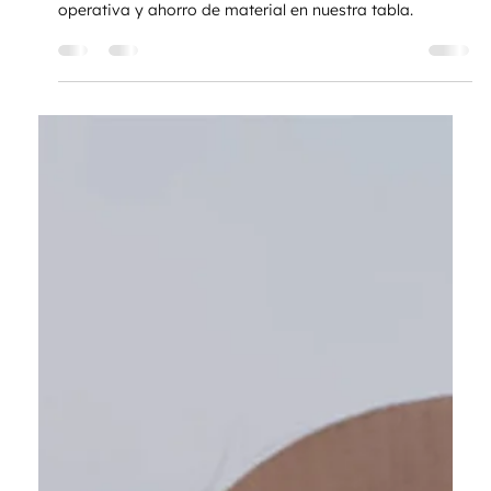
Compare las ventajas y debilidades del NiCr frente al
FeCrAl. Analice datos reales de vida útil, temperatura
operativa y ahorro de material en nuestra tabla.