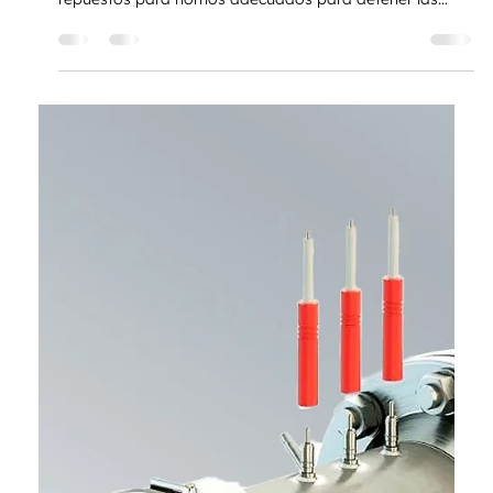
TRATAR
1 abr 2025
2 min de lectura
LÍNEA DE REPUESTOS
Materiales refractarios y
aislantes: claves en la fabricación
y reparación de equipos de alta
temperatura
Descubra la diferencia operativa entre los materiales
refractarios y aislantes. Conozca cómo elegir los
repuestos para hornos adecuados para detener las
paradas no programadas, repotenciar sus equipos y
garantizar la máxima eficiencia energética en su planta
de la mano de TRATAR.