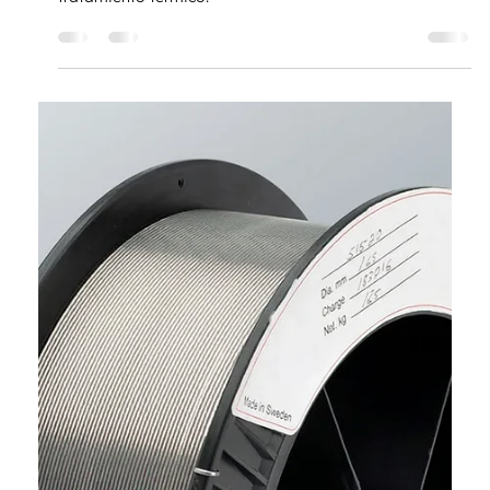
TRATAR
1 oct 2025
2 min de lectura
LÍNEA DE REPUESTOS
¿Cómo elegir un termopar?
Es clave aprender a elegir un termopar para la
fabricación o la reparación de un equipo de
tratamiento térmico.