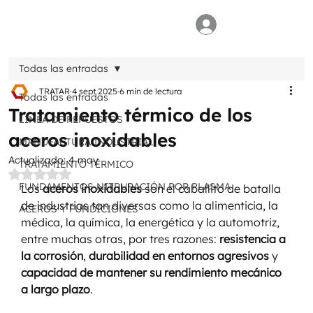
Todas las entradas
TRATAR
4 sept 2025
6 min de lectura
Todas las entradas
Tratamiento térmico de los
LÍNEA DE REPUESTOS
aceros inoxidables
MANUFACTURA INDUSTRIAL
Actualizado:
4 may
TRATAMIENTO TÉRMICO
Obtuvo NaN de 5 estrellas.
FUNDAMENTOS NITRURACIÓN POR PLASMA
Los 
aceros inoxidables
 son el caballito de batalla 
de industrias tan diversas como la alimenticia, la 
ACEROS Y FUNDICIONES
médica, la química, la energética y la automotriz, 
entre muchas otras, por tres razones: 
resistencia a 
la corrosión
, 
durabilidad en entornos agresivos
 y 
capacidad de mantener su rendimiento mecánico 
a largo plazo
.