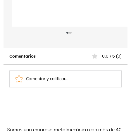
Comentarios
0.0 / 5 (0)
Comentar y calificar...
Nitruración por Plasma vs
Nitruración con Gas: Diferencias y
Ventajas para Aplicaciones
Industriales
Somos una empresa metalmecánica con más de 40