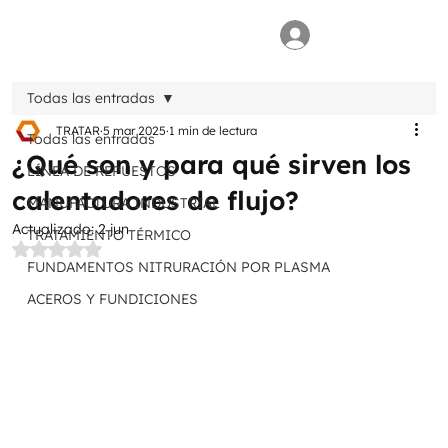
Todas las entradas
TRATAR
5 mar 2025
1 min de lectura
Todas las entradas
¿Qué son y para qué sirven los
LÍNEA DE REPUESTOS
calentadores de flujo?
MANUFACTURA INDUSTRIAL
Actualizado:
2 jun
TRATAMIENTO TÉRMICO
Obtuvo NaN de 5 estrellas.
FUNDAMENTOS NITRURACIÓN POR PLASMA
ACEROS Y FUNDICIONES