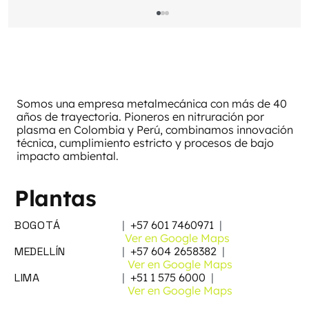
Somos una empresa metalmecánica con más de 40
años de trayectoria. Pioneros en nitruración por
plasma en Colombia y Perú, combinamos innovación
técnica, cumplimiento estricto y procesos de bajo
impacto ambiental.
Fatiga en aceros de trabajo en
caliente
Plantas
BOGOTÁ
|
+57 601 7460971
|
Ver en Google Maps
MEDELLÍN
|
+57 604 2658382
|
Ver en Google Maps
LIMA
|
+51 1 575 6000
|
Ver en Google Maps