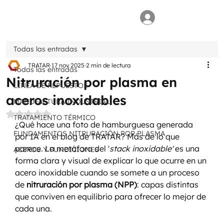
Todas las entradas
TRATAR
17 nov 2025
2 min de lectura
Todas las entradas
Nitruración por plasma en
LÍNEA DE REPUESTOS
aceros inoxidables
MANUFACTURA INDUSTRIAL
Obtuvo NaN de 5 estrellas.
TRATAMIENTO TÉRMICO
¿Qué hace una foto de hamburguesa generada 
FUNDAMENTOS NITRURACIÓN POR PLASMA
por IA en el blog de TRATAR? Más de lo que 
parece. La metáfora del '
stack inoxidable'
 es una 
ACEROS Y FUNDICIONES
forma clara y visual de explicar lo que ocurre en un 
acero inoxidable cuando se somete a un proceso 
de 
nitruración por plasma (NPP)
: capas distintas 
que conviven en equilibrio para ofrecer lo mejor de 
cada una.