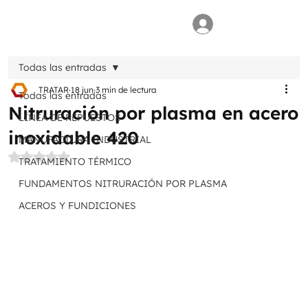
Todas las entradas
TRATAR
18 jun
3 min de lectura
Todas las entradas
Nitruración por plasma en acero
LÍNEA DE REPUESTOS
inoxidable 420
MANUFACTURA INDUSTRIAL
Obtuvo NaN de 5 estrellas.
TRATAMIENTO TÉRMICO
FUNDAMENTOS NITRURACIÓN POR PLASMA
ACEROS Y FUNDICIONES