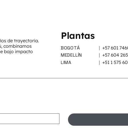
Plantas
s de trayectoria.
rú, combinamos
BOGOTÁ
|
+57 601 746
de bajo impacto
MEDELLÍN
|
+57 604 26
LIMA
|
+51 1 575 6