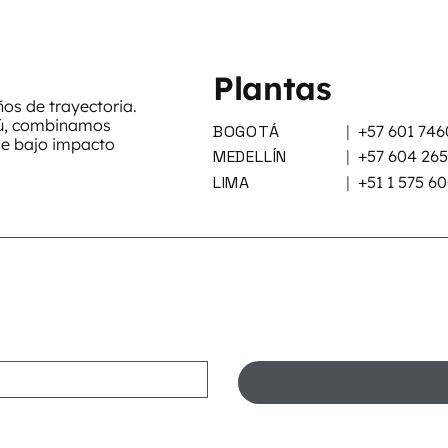
Plantas
s de trayectoria.
rú, combinamos
BOGOTÁ
|
+57 601 746
de bajo impacto
MEDELLÍN
|
+57 604 26
LIMA
|
+51 1 575 6