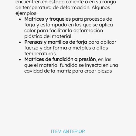
encuentren en estado caliente o en su rango
de temperatura de deformación. Algunos
ejemplos:
Matrices y troqueles
para procesos de
forja y estampado en los que se aplica
calor para facilitar la deformación
plástica del material.
Prensas y martillos de forja
para aplicar
fuerza y dar forma a metales a altas
temperaturas.
Matrices de fundición a presión
, en las
que el material fundido se inyecta en una
cavidad de la matriz para crear piezas
con formas complejas.
Tenazas y alicates de trabajo en caliente
para el manejo seguro de materiales
calientes.
Moldes de colada
, utilizados en la
fundición de metales. Estas herramientas
deben estar fabricadas con aceros de
alta aleación, capaces de resistir
desgaste y deformación a temperaturas
extremas.
ITEM ANTERIOR