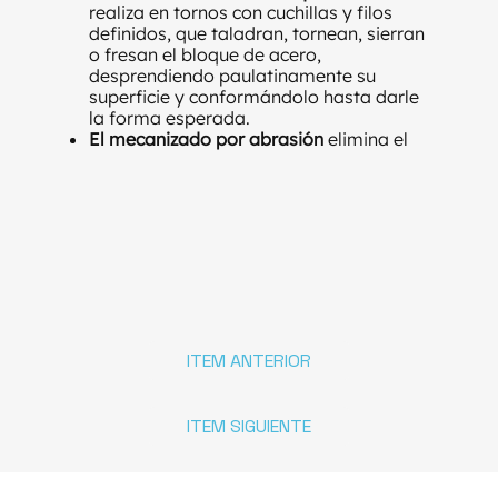
realiza en tornos con cuchillas y filos
definidos, que taladran, tornean, sierran
o fresan el bloque de acero,
desprendiendo paulatinamente su
superficie y conformándolo hasta darle
la forma esperada.
El mecanizado por abrasión
elimina el
material sobrante de una pieza
desgastándola en pequeñas cantidades
(pulido), logrando así límites de
tolerancias y acabados superficiales
específicos.
ITEM ANTERIOR
ITEM SIGUIENTE