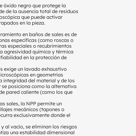
 óxido negro que protege la
de de la ausencia total de residuos
roscópica que puede activar
rapados en la pieza.
amiento en baños de sales es de
zonas específicas (como roscas o
ras especiales o recubrimientos
a agresividad química y térmica
fiabilidad en la protección de
es exige un lavado exhaustivo
microscópicas en geometrías
 integridad del material y de los
P
se posiciona como la alternativa
 de pared caliente (como los que
las sales, la NPP permite un
llajes mecánicos (tapones o
ocurra exclusivamente donde el
y al vacío, se eliminan los riesgos
ntiza una estabilidad dimensional