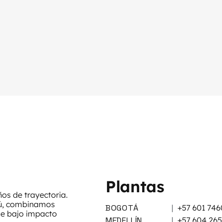
Plantas
s de trayectoria.
rú, combinamos
BOGOTÁ
|
+57 601 746
de bajo impacto
MEDELLÍN
|
+57 604 26