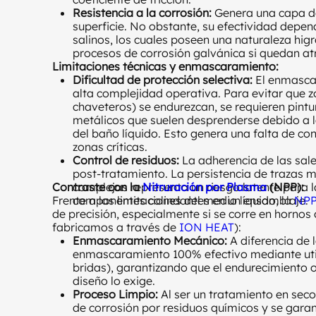
Resistencia a la corrosión:
Genera una capa de
superficie. No obstante, su efectividad depen
salinos, los cuales poseen una naturaleza hig
procesos de corrosión galvánica si quedan at
Limitaciones técnicas y enmascaramiento:
Dificultad de protección selectiva:
El enmascar
alta complejidad operativa. Para evitar que 
chaveteros) se endurezcan, se requieren pintu
metálicos que suelen desprenderse debido a l
del baño líquido. Esto genera una falta de con
zonas críticas.
Control de residuos:
La adherencia de las sal
post-tratamiento. La persistencia de trazas 
Contraste con la
complejas representa un riesgo latente para la
Nitruración por Plasma
(NPP):
Frente a las limitaciones del medio líquido, la
componentes colindantes en un ensamblaje.
NP
de precisión, especialmente si se corre en hornos
fabricamos a través de
ION HEAT
):
Enmascaramiento Mecánico:
A diferencia de 
enmascaramiento 100% efectivo mediante uti
bridas), garantizando que el endurecimiento 
diseño lo exige.
Proceso Limpio:
Al ser un tratamiento en seco 
de corrosión por residuos químicos y se gara