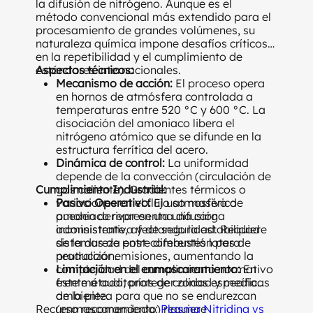
la difusión de nitrógeno. Aunque es el
método convencional más extendido para el
procesamiento de grandes volúmenes, su
naturaleza química impone desafíos críticos
en la repetibilidad y el cumplimiento de
estándares internacionales.
Aspectos técnicos:
Mecanismo de acción:
El proceso opera
en hornos de atmósfera controlada a
temperaturas entre 520 °C y 600 °C. La
disociación del amoniaco libera el
nitrógeno atómico que se difunde en la
estructura ferrítica del acero.
Dinámica de control:
La uniformidad
depende de la convección (circulación de
Cumplimiento Industrial:
gas caliente). Gradientes térmicos o
variaciones en el flujo atmosférico
Pasivo Operativo:
El uso masivo de
pueden derivar en una difusión
amoniaco representa una carga
inconsistente, afectando la estabilidad
administrativa y de seguridad. Requiere
de la dureza entre diferentes lotes de
sistemas de post-combustión para
producción.
neutralizar emisiones, aumentando la
Limitación en el enmascaramiento:
complejidad del cumplimiento normativo
En
este método, proteger zonas específicas
frente a auditorías de calidad y medio
de la pieza para que no se endurezcan
ambiente.
Recurso recomendado:
(enmascaramiento) requiere
Plasma Nitriding vs