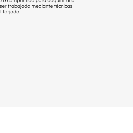
o o comprimido para adquirir una
ser trabajado mediante técnicas
l forjado.