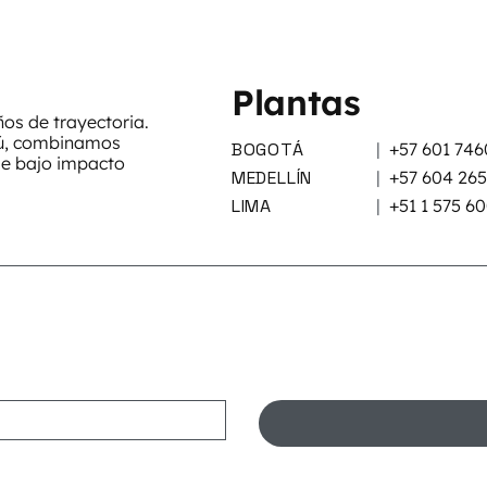
Plantas
s de trayectoria.
rú, combinamos
BOGOTÁ
|
+57 601 746
de bajo impacto
MEDELLÍN
|
+57 604 26
LIMA
|
+51 1 575 6