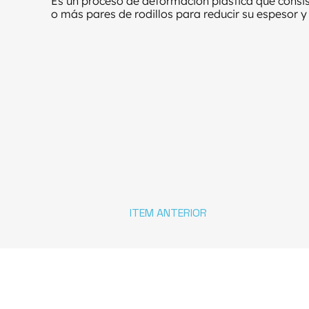
Es un proceso de deformación plástica que consist
o más pares de rodillos para reducir su espesor 
ITEM ANTERIOR