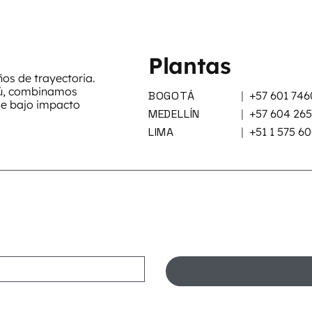
Plantas
s de trayectoria.
rú, combinamos
BOGOTÁ
|
+57 601 746
de bajo impacto
MEDELLÍN
|
+57 604 26
LIMA
|
+51 1 575 6