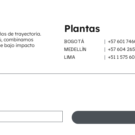
Plantas
s de trayectoria.
rú, combinamos
BOGOTÁ
|
+57 601 746
de bajo impacto
MEDELLÍN
|
+57 604 26
LIMA
|
+51 1 575 6