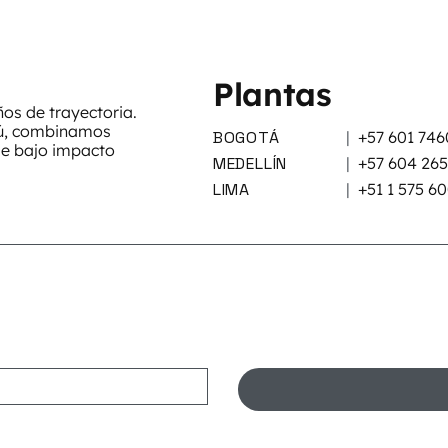
Plantas
s de trayectoria.
rú, combinamos
BOGOTÁ
|
+57 601 746
de bajo impacto
MEDELLÍN
|
+57 604 26
LIMA
|
+51 1 575 6