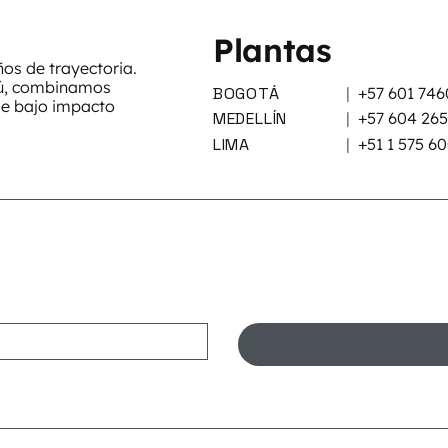
Plantas
s de trayectoria.
rú, combinamos
BOGOTÁ
|
+57 601 746
de bajo impacto
MEDELLÍN
|
+57 604 26
LIMA
|
+51 1 575 6